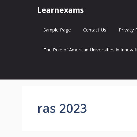
Skip
Learnexams
to
content
Sample Page
Contact Us
Privacy 
The Role of American Universities in Innova
ras 2023