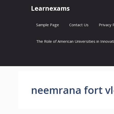
Skip
Learnexams
to
content
Sample Page
Contact Us
Privacy 
The Role of American Universities in Innova
neemrana fort v