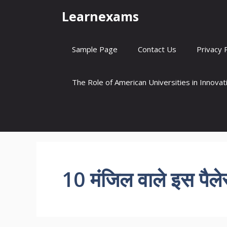
Skip
Learnexams
to
content
Sample Page
Contact Us
Privacy 
The Role of American Universities in Innova
10 मंजिल वाले इस पैलेस 