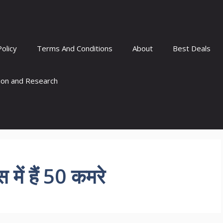
Policy
Terms And Conditions
About
Best Deals
tion and Research
में हैं 50 कमरे