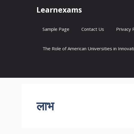
Skip
Learnexams
to
content
Sample Page
Contact Us
Privacy 
The Role of American Universities in Innova
लाभ