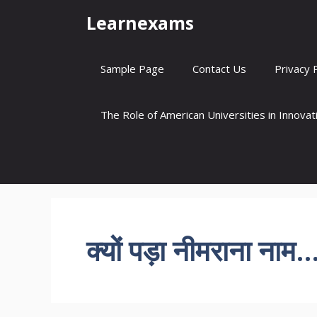
Skip
Learnexams
to
content
Sample Page
Contact Us
Privacy 
The Role of American Universities in Innova
क्यों पड़ा नीमराना नाम