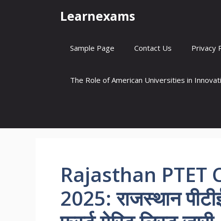
Skip
Learnexams
to
content
Sample Page
Contact Us
Privacy 
The Role of American Universities in Innova
Rajasthan PTET C
2025: राजस्थान पीटीई