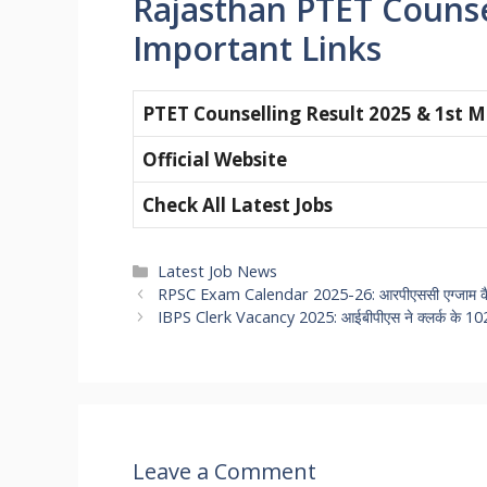
Rajasthan PTET Counse
Important Links
PTET Counselling Result 2025 & 1st Me
Official Website
Check All Latest Jobs
Categories
Latest Job News
RPSC Exam Calendar 2025-26: आरपीएससी एग्जाम कैलें
IBPS Clerk Vacancy 2025: आईबीपीएस ने क्लर्क के 10277
Leave a Comment