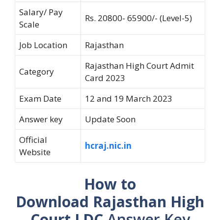
Salary/ Pay
Rs. 20800- 65900/- (Level-5)
Scale
Job Location
Rajasthan
Rajasthan High Court Admit
Category
Card 2023
Exam Date
12 and 19 March 2023
Answer key
Update Soon
Official
hcraj.nic.in
Website
How to
Download Rajasthan High
Court LDC
Answer Key