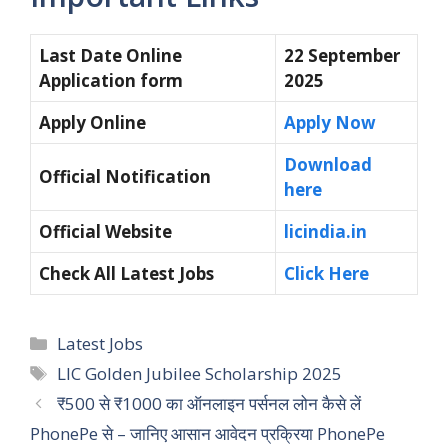
Last Date Online
22 September
Application form
2025
Apply Online
Apply Now
Download
Official Notification
here
Official Website
licindia.in
Check All Latest Jobs
Click Here
Categories
Latest Jobs
Tags
LIC Golden Jubilee Scholarship 2025
₹500 से ₹1000 का ऑनलाइन पर्सनल लोन कैसे लें
PhonePe से – जानिए आसान आवेदन प्रक्रिया PhonePe