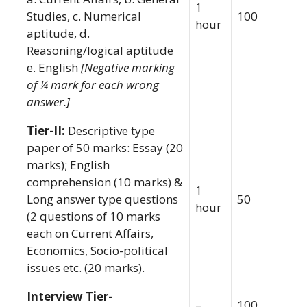
1
Studies, c. Numerical
100
hour
aptitude, d.
Reasoning/logical aptitude
e. English
[Negative marking
of ¼ mark for each wrong
answer.]
Tier-II:
Descriptive type
paper of 50 marks: Essay (20
marks); English
comprehension (10 marks) &
1
Long answer type questions
50
hour
(2 questions of 10 marks
each on Current Affairs,
Economics, Socio-political
issues etc. (20 marks).
Interview Tier-
–
100