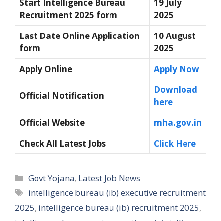
Start Intelligence Bureau
19 July
Recruitment 2025 form
2025
Last Date Online Application
10 August
form
2025
Apply Online
Apply Now
Download
Official Notification
here
Official Website
mha.gov.in
Check All Latest Jobs
Click Here
Categories
Govt Yojana
,
Latest Job News
Tags
intelligence bureau (ib) executive recruitment
2025
,
intelligence bureau (ib) recruitment 2025
,