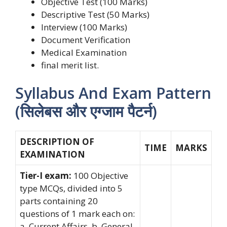
Objective Test (100 Marks)
Descriptive Test (50 Marks)
Interview (100 Marks)
Document Verification
Medical Examination
final merit list.
Syllabus And Exam Pattern
(सिलेबस और एग्जाम पैटर्न)
DESCRIPTION OF
TIME
MARKS
EXAMINATION
Tier-I exam:
100 Objective
type MCQs, divided into 5
parts containing 20
questions of 1 mark each on:
a. Current Affairs, b. General