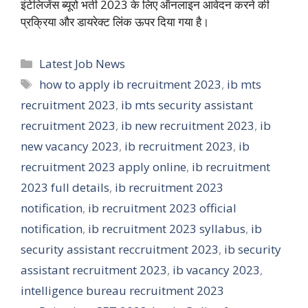
इंटेलिजेंस ब्यूरो भर्ती 2023 के लिए ऑनलाइन आवेदन करने की
प्रक्रिया और डायरेक्ट लिंक ऊपर दिया गया है।
Categories
Latest Job News
Tags
how to apply ib recruitment 2023
,
ib mts
recruitment 2023
,
ib mts security assistant
recruitment 2023
,
ib new recruitment 2023
,
ib
new vacancy 2023
,
ib recruitment 2023
,
ib
recruitment 2023 apply online
,
ib recruitment
2023 full details
,
ib recruitment 2023
notification
,
ib recruitment 2023 official
notification
,
ib recruitment 2023 syllabus
,
ib
security assistant reccruitment 2023
,
ib security
assistant recruitment 2023
,
ib vacancy 2023
,
intelligence bureau recruitment 2023