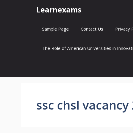
Skip
Learnexams
to
content
Sample Page
Contact Us
Privacy 
The Role of American Universities in Innova
ssc chsl vacancy