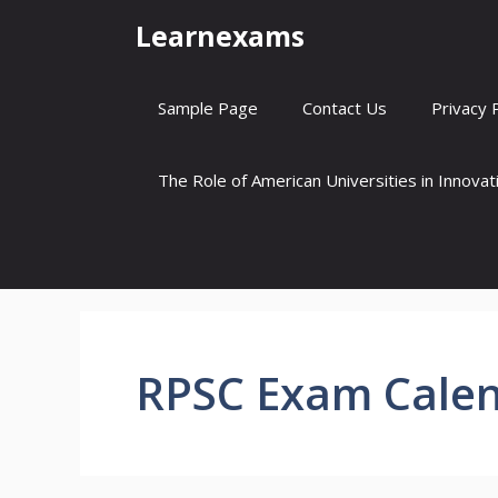
Skip
Learnexams
to
content
Sample Page
Contact Us
Privacy 
The Role of American Universities in Innova
RPSC Exam Calen