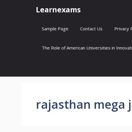
Skip
Learnexams
to
content
Sample Page
Contact Us
Privacy 
The Role of American Universities in Innova
rajasthan mega j