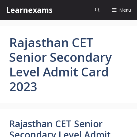
Skip
Learnexams
Menu
to
content
Rajasthan CET
Senior Secondary
Level Admit Card
2023
Rajasthan CET Senior
Secondary Level Admit