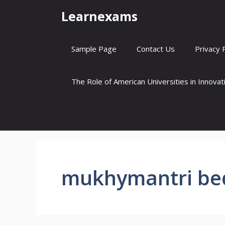
Skip
Learnexams
to
content
Sample Page
Contact Us
Privacy 
The Role of American Universities in Innova
mukhymantri bed