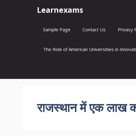
Skip
Learnexams
to
content
Sample Page
Contact Us
Privacy 
The Role of American Universities in Innova
राजस्थान में एक लाख को