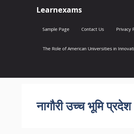
Skip
Learnexams
to
content
Sample Page
Contact Us
Privacy 
The Role of American Universities in Innova
नागौरी उच्च भूमि प्रदेश